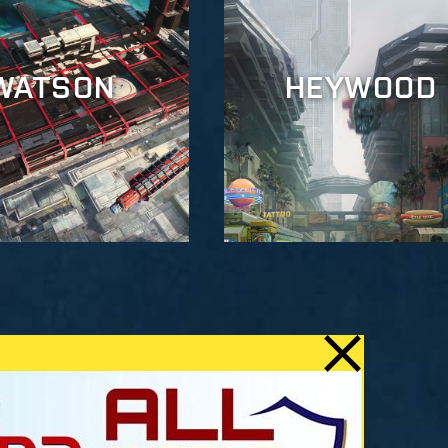
WATSON
HEYWOOD
RUM