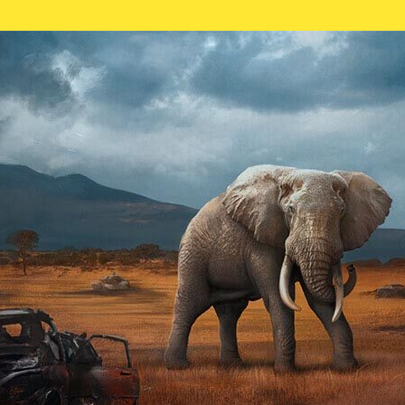
edankengut und hinderliche Regeln der 
 der größten Konzerne der Welt
GRUSSWORT
ion in die Tat umzusetzen, indem er
BÜRGERMEI
nado Bay, Kalifornien gründete.
reinigten Staaten Stück für Stück in
Bei meiner erste
g der Zustrom eifriger Unternehmer
Stadtrat brauch
tropole der Zukunft stetig an. Die
neues Paar Bandi
elloses Wachstum.
Straße, jede Ga
Megagebäude in 
auch hier ein paar schwarze Schafe,
sah viel und hö
nd Interessenskonflikte Nights
dachte ich, das
 Und so geschah das Undenkbare:
man über Night 
n Unbekannten in seinem eigenen
sein Vermächtnis – die Stadt, die
Doch dann sah i
ht City“ umgetauft wurde – blieb
wurde klar, dass
ahren schüttelte sie das Joch der
sträube ich mic
ten Staaten ab und überstand ganz