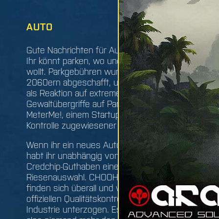
AUTO
NCA
Gute Nachrichten für Autobesitzer:
NCART
Ihr könnt parken, wo und solange ihr
Trans
wollt. Parkgebühren wurden in den
schne
2060ern abgeschafft, unter anderem
Viele
als Reaktion auf extreme
er di
Gewaltübergriffe auf Partner von
ist, j
MeterMe!, einem Startup für die
Das S
Kontrolle zugewiesener Parkplätze.
Zugan
Netz 
Wenn ihr ein neues Auto kaufen wollt,
gesam
habt ihr unabhängig von eurem
probl
Credchip-Guthaben eine
währe
Riesenauswahl. CHOOH2-Stationen
finden sich überall und werden nun
offiziellen Qualitätskontrollen der
Industrie unterzogen. Es wird euch