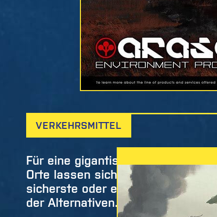
ohne Unterstützung eine
unvorstellbare Katastrop
Atombombe, die Night Cit
Corporate Plaza dem Er
Beispiel für Erfolg inspi
Night City bis heute Men
VERKEHRSMITTEL
Für eine gigantische moderne Metro
Orte lassen sich zu Fuß erreichen.
sicherste oder eleganteste Art d
der Alternativen.