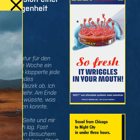
Vergangenheit
 DES
STERS
n Kandidatur für den
te ich jede Woche ein
ttos. Ich klapperte jede
sse und jedes
meinem Bezirk ab. Ich
rte noch mehr. Am Ende
s ich alles wüsste, was
City wissen konnte.
ch diese Seite und mir
 ich falsch lag. Fast
h, euch, den Besuchern