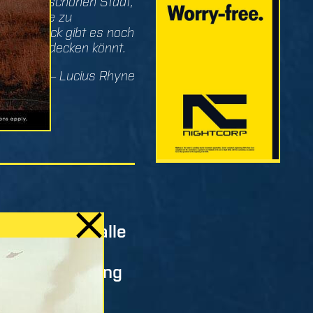
unserer schönen Stadt,
eheimnisse zu
r zum Glück gibt es noch
 selbst entdecken könnt.
– Lucius Rhyne
ehbar. Fast alle
schnellste,
Zusammenfassung