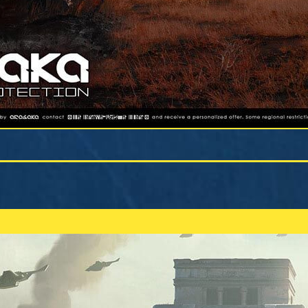
und Bewohnern 
s schwerfälligen Nationalstaats
so viele ihrer G
hen – darunter die Explosion einer
offenbaren. Abe
y mitten ins Herz traf und den
so viel, das ihr
dboden gleichmachte. Als glänzendes
riert die Widerstandsfähigkeit von
schen aus aller Welt.
pole ist Night City erstaunlich gut beg
 Das heißt natürlich nicht, dass es die 
er Fortbewegung ist. Hier eine kurze 