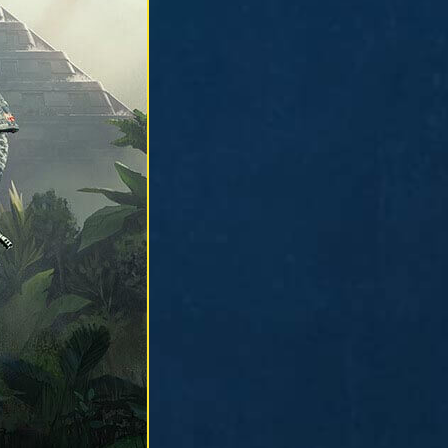
rmstens den
tservice. Diese
euerten Wagen
aunlich günstig und
 jedes Ziel.