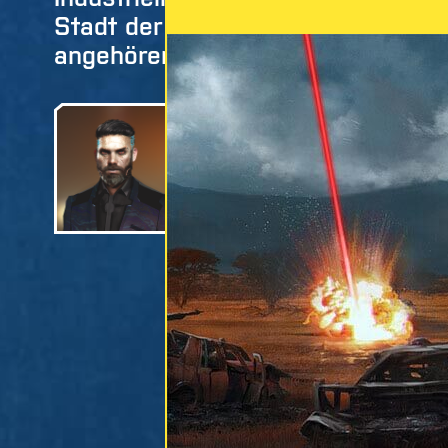
Stadt der Zukunft, in der altes G
angehören sollten.
Unterstützt von einigen
gelang es ihm, seine Vis
seine Traumstadt in Coro
Während der Rest der Ve
sich zusammenfiel, stie
und Investoren in die Me
Stadt erlebte ein beispi
Doch wie so oft gab es 
deren Eifersüchteleien u
Vision überschatteten.
Richard Night wurde vo
Zuhause ermordet. Doch 
zu seinen Ehren auf „Nig
bestehen. In den Folgej
Herrschaft der Vereinig