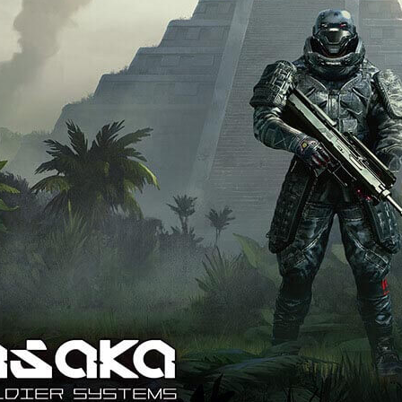
RT
TAXIS
, oder Night City Area Rapid
Wir empfehlen wä
it, ist der schlaue Weg, sich
Delamain-Transpor
ll durch die Stadt zu bewegen.
robusten, KI-gest
 Menschen nutzen ihn täglich, da
bringen euch erst
e billigste und oft bequemste Art
vor allem sicher an
ederzeit an sein Ziel zu gelangen.
ystem bietet mehrere
gspunkte, die zusammen ein
bilden, das sich über die
te Stadt erstreckt und euch
emlos von A nach B bringt,
nd ihr in Ruhe BlastDance hört.