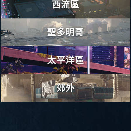
西流區
業人士蜂擁而至，迫不及待大展抱負。縱然，這些小老闆在
「黑伍德」雖然與幻智之舞和全像廣告中的夜城形象有所差
市集打拚的獲利無法與數十年前當地股東締造的市值相提並
異，但當地那股難以形容的魅力無庸置疑。「黑伍德」的商
論，但「沃森區」破舊的樓房和巷弄卻帶來最激勵人心的感
店和餐廳形形色色，海邊有骨董精品店、海鮮餐廳，「維斯
受：對繁榮的盼望。
塔德瑞」還有繽紛的露天市集和塔可餅攤販。
聖多明哥
「歌舞伎」堪稱夜城最熱鬧的市集。這些盤根錯節的巷弄就
「西流區」因第四次企業大戰的戰亂而逐漸發展成熟。當時
「黑伍德」同時也是「市政府」的所在地，周邊更有廣闊的
位在舊「醫療中心」旁，名稱源自早已遷離的日裔居民。人
「市中心」化為一片殘敗廢墟，資本大舉轉移，成為周圍區
都會公園圍繞著這棟繁忙的建築物。除了欣賞「市政府」建
口密集、髒亂不堪且詐騙犯橫行使「歌舞伎」臭名遠播，但
域蓬勃發展的契機。企業總部紛紛遷離科羅納多半島，等待
築本身的壯觀，別忘了留意經常出沒的市議員，他們可能正
夜城最有競爭力的優惠價格也出現在此。另外，「北部工業
「企業廣場」重建完成。企業暫時落腳後，當地迅速受到都
要前往「企業廣場」開會，或正在悠閒散步和選民寒暄。
區」（北工區）則是擁有工程和供應鏈背景的新市民家園，
太平洋區
會生活型態的影響，住宅、膠囊旅館和街頭小吃大幅增加。
「黑伍德」還有一座「和解公園」，而這座公園紀念著「企
「聖多明哥」是「旱谷」的工業中心，隨處可見的空蕩倒閉
緊鄰上班廠區的公寓大樓是他們白手起家的據點。入夜後，
「西流區」與夜城最有前景的地區只有一橋之遙，前途看好
業廣場」的復興重建以及企業和諧共存的新時代起點。請勿
廠房不幸成為罪犯和遊民的棲所。然而，做為工廠住宅區的
他們會和其他辛勤工作的夜城民眾一同前往「小中國」，享
（選定特許山）和已經名利雙收（選定北橡區）的企業人士
聽信不實謠言，「和解公園」的地基並非核爆事件後的輻射
「蘭求科羅納多」景象卻截然不同。此處，寬敞住家白色圍
受豐富多元的文化和美食。當地五花八門的餐廳讓人回味無
都將此區視為理想住處。
廢棄物掩埋場。
籬和翠綠草皮的美景讓人嘆為觀止。行道樹形成的林蔭大道
窮，而街上商店五光十色的霓虹燈光讓人目眩神迷。
郊外
有如草原上的溪流蜿蜒前進，為居民位於「旱谷」的工作廠
無法負擔在「西流區」置產的民眾喜歡在此消磨夜晚時光，
踏進「太平洋區」前，請您先閉上眼睛，想像街上一間間滿
房帶來一絲悠閒郊區氣息。
因為夜城最頂級的娛樂中心「日本城」就在這裡。太陽西下
足各種客群的精品店，商品琳琅滿目，還有改造裝置快閃診
後，情趣旅館、酒店和舞廳湧進大批人潮，「日本城」的街
NCPD 危險等級警示
所與開心享受、盡情撒錢的觀光客。
NCPD 危險等級警示
傍晚下班後，他們無須進入摩肩擦踵的市區，當地都市生活
道盡是招牌的璀璨燈光。推薦您光臨「浮雲」，這間夜店提
機能一應俱全，購物中心、學校、「火辣船長」和「最讚墨
警告：夜城警察局指出「黑伍德」當前危險等級警
供幻智之舞和多元服務，絕對可以滿足所有尋歡客的慾望。
然後睜開眼睛吧。您眼前的景緻如何？一貧如洗的街道？岌
警告：夜城警察局對「沃森區」發布的當前危險等
西哥捲餅™」等等的餐廳都設有據點。重點是，這些優點都
示為：非全區危險。當地東部和南部出現幫派活
超出夜城邊界的區域十分危險。倘若您有意造訪，請參考以
岌可危的基礎建設？猖獗的幫派暴力行為？沒了？那麼，您
級警示為：險惡。幫派犯罪事件頻傳，「歌舞伎」
沒有房貸壓力，因為當地房地產完全屬於開發企業集團，由
動，涉及幫派多為「瓦倫提諾會」。此暴力幫派的
下景點，但建議您確實雇用武裝護衛隊並待在裝有防彈玻璃
真是缺乏前瞻性。那些眼光獨到的投資者在「太平洋區」看
尤其危險。
企業為民眾找到最符合需求的理想方案。
犯罪行為包含販運毒品、車輛竊盜以及其他不法活
的載具中，遠觀即可。