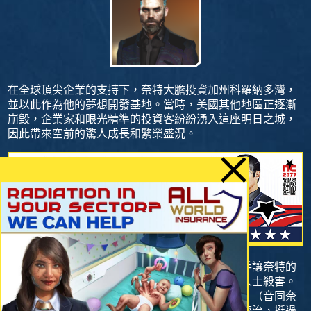
在全球頂尖企業的支持下，奈特大膽投資加州科羅納多灣，
並以此作為他的夢想開發基地。當時，美國其他地區正逐漸
崩毀，企業家和眼光精準的投資客紛紛湧入這座明日之城，
因此帶來空前的驚人成長和繁榮盛況。
然而，龐大的利益糾葛和無所不用其極的眼紅對手讓奈特的
願景危在旦夕，最後理查．奈特竟在家中遭不明人士殺害。
為了緬懷他的偉大成就，這座城市改名為「夜城」（音同奈
特），繼續邁向未來。之後，夜城掙脫了美國的統治，挺過