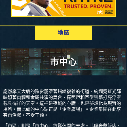
地區
市中心
龐然摩天大廈的陰影籠罩著錯綜複雜的街道、絢爛霓虹光輝
映照著肉體和金屬共演的舞台、探照燈和巨型螢幕打亮浮空
載具徜徉的天空。這裡是夜城的心臟，也是夢想化為現實的
場所，而此處的中心點正是「企業廣場」。企業集團在此享
有自治權，不受干預。
「市區」則是「市中心」放鬆休閒的去處。此處奢華飯店、