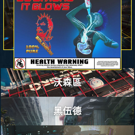
沃森區
黑伍德
2023 年夜城中心發生核災，鄰近的「沃森區」成為避難方
舟，收容所有受創但並未放棄的民眾。到了 2050 年代，
「沃森區」的定位再次退回邊緣地帶。不過隨著「沃森區」
沒落，昔日的美國夢卻在此找到新的立足點。世界各地的創