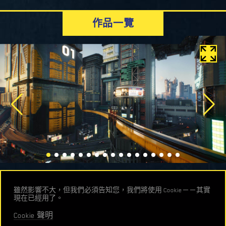
到無限潛力。只要經過正確投資和強硬搬遷手段，「太平洋
NCPD 危險等級警示
動。
區」將再度重回夜城的觀光勝地寶座。
推薦您參觀「百優涅卡生技農場」。那些密集遍布夜城郊外
作品一覽
夜城警察局對當前「西流區」的危險等級警示為：
的帳篷結構是百優涅卡生技在全球各地管理的農場，專門量
NCPD 危險等級警示
極低。「虎鉤眾」這支犯罪組織在日本城勢力龐
產人工合成蛋白質衍生物。位於夜城東側的「洛磯嶺」也值
大，但他們危害守法居民、遊客的可能性極低。
得一訪，該處為沙漠自給自足生活的試驗區域。「洛磯嶺」
NCPD 危險等級警示
警告：NCPD 對「聖多明哥」的守望相助組織「六
街道已完工，也建有房屋，受雇於鄰近區域的勞工可隨時入
街遊俠」幫派發出警示。該幫派成員為退役軍官，
警告：夜城警察局針對「太平洋區」發布的當前危
住。但很可惜，作為雇主的公司隨後一一破產，當地因此荒
聲稱為當地民眾維護治安，但 NCPD 已接獲多起通
險等級為：重災。由於缺乏政府管轄，該區已遭幫
廢。如今，「洛磯嶺」成為鬼鎮，常有游牧民聚集。最後推
報，該組織行為與傳統幫派無異，其犯罪行為涵蓋
派團體掌控，「巫毒仔」的影響力尤其嚴重。該幫
薦您震撼力驚人的太陽能發電站，那些閃閃發亮的面板占地
收取保護費、武裝搶劫及其他活動。
派的衣著和身體改造特色與巫毒信仰多有連結，因
廣大，大老遠就能看見。
此夜城市民沿用之前另一支毫不相干的團體名稱，
將其稱為「巫毒仔」。另外，「清盜夫」攻擊事件
頻傳，代表多位民眾離開「太平洋區」時身上重要
NCPD 危險等級警示
器官或高級植入物均遭該組織強奪。
警告：夜城周圍地區常有多支「游牧民」團體出
沒。他們寄生型的生活型態以竊盜和偷襲無辜旅客
維生。提醒您務必備足糧食、飲水和防身槍械。
技術提供
雖然影響不大，但我們必須告知您，我們將使用 Cookie－－其實
現在已經用了。
Cookie 聲明
繁體中文