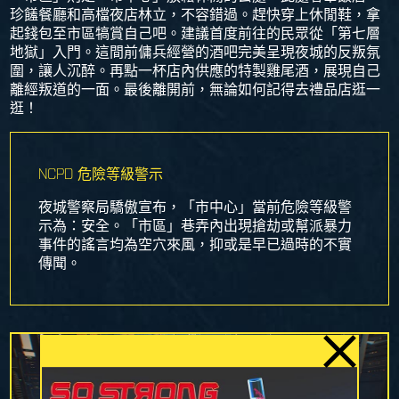
珍饈餐廳和高檔夜店林立，不容錯過。趕快穿上休閒鞋，拿
起錢包至市區犒賞自己吧。建議首度前往的民眾從「第七層
地獄」入門。這間前傭兵經營的酒吧完美呈現夜城的反叛氛
圍，讓人沉醉。再點一杯店內供應的特製雞尾酒，展現自己
離經叛道的一面。最後離開前，無論如何記得去禮品店逛一
逛！
NCPD 危險等級警示
夜城警察局驕傲宣布，「市中心」當前危險等級警
示為：安全。「市區」巷弄內出現搶劫或幫派暴力
事件的謠言均為空穴來風，抑或是早已過時的不實
傳聞。