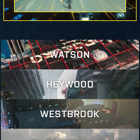
WATSON
HEYWOOD
Quando, nel 2023, il centro di Night City venne colpito da
un disastro nucleare, la città vicina di Watson divenne l'arca
nella quale la popolazione cittadina, malconcia ma non
sconfitta, trovò rifugio. Tuttavia, negli anni '50 il ruolo di
WESTBROOK
Watson tornò a essere quello di periferia. Eppure, nel
Sebbene non sia il quartiere di Night City mostrato nelle
declino di Watson il vecchio sogno americano trovò un
braindance o nelle olo-pubblicità, Heywood ha un suo
nuovo appiglio. Anime imprenditoriali accorsero da tutto il
fascino sottile, ma inconfondibile. Vanta un'ampia gamma di
mondo, ansiose di mettersi al lavoro. Certo, i guadagni dei
negozi e ristoranti, dalle boutique snob e i ristorantini di
loro bazar impallidiscono se paragonati ai valori azionari