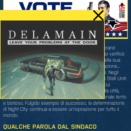
Sfortunatamente, interessi radicati e rivali gelosi erano
intenzionati a sabotare la visione di Night, e così si verificò
l'impensabile: Richard Night venne assassinato nella sua
abitazione da ignoti assalitori. Tuttavia, la sua creazione...
rinominata "Night City" in suo onore... sopravvisse. Negli
anni che seguirono, Night City rifiutò il giogo degli Stati Uniti
e affrontò abilmente catastrofi inimmaginabili, tra cui
un'esplosione nucleare che distrusse il cuore della città,
Corporate Plaza, senza l'aiuto di un governo nazionale lento
e borioso. Fulgido esempio di successo, la determinazione
di Night City continua a essere un'ispirazione per tutto il
mondo.
QUALCHE PAROLA DAL SINDACO