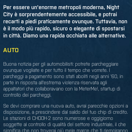
Per essere un'enorme metropoli moderna, Night
City è sorprendentemente accessibile, e potrai
recarti a piedi praticamente ovunque. Tuttavia, non
è il modo più rapido, sicuro o elegante di spostarsi
in città. Diamo una rapida occhiata alle alternative.
AUTO
Buona notizia per gli automobilisti: potrete parcheggiare
ovunque vogliate e per tutto il tempo che vorrete. I
parcheggi a pagamento sono stati aboliti negli anni '60, in
parte in risposta all'estrema violenza riservata agli
appaltatori che collaboravano con la MeterMe!, startup di
controllo dei parcheggi.
Se devi comprare una nuova auto, avrai parecchie opzioni a
disposizione, a prescindere dal saldo del tuo chip di credito.
Le stazioni di CHOOH-2 sono numerose e oggigiorno
soggette al controllo di qualità del settore industriale, il che
significa che non troverai più mele marce che ti riempiranno