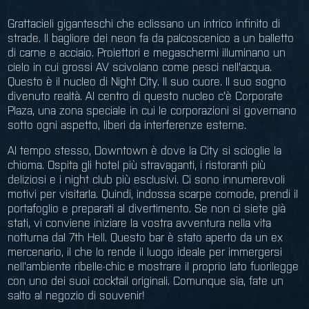
Grattacieli giganteschi che eclissano un intrico infinito di
strade. Il bagliore dei neon fa da palcoscenico a un balletto
di carne e acciaio. Proiettori e megaschermi illuminano un
cielo in cui grossi AV scivolano come pesci nell'acqua.
Questo è il nucleo di Night City. Il suo cuore. Il suo sogno
divenuto realtà. Al centro di questo nucleo c'è Corporate
Plaza, una zona speciale in cui le corporazioni si governano
sotto ogni aspetto, liberi da interferenze esterne.
Al tempo stesso, Downtown è dove la City si scioglie la
chioma. Ospita gli hotel più stravaganti, i ristoranti più
deliziosi e i night club più esclusivi. Ci sono innumerevoli
motivi per visitarla. Quindi, indossa scarpe comode, prendi il
portafoglio e preparati al divertimento. Se non ci siete già
stati, vi conviene iniziare la vostra avventura nella vita
notturna dal 7th Hell. Questo bar è stato aperto da un ex
mercenario, il che lo rende il luogo ideale per immergersi
nell'ambiente ribelle-chic e mostrare il proprio lato fuorilegge
con uno dei suoi cocktail originali. Comunque sia, fate un
salto al negozio di souvenir!