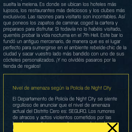
suelta la melena. Es donde se ubican los hoteles más
lujosos, los restaurantes más deliciosos y los clubes más
exclusivos. Las razones para visitarlo son incontables. Así
que poneos los zapatos de caminar, coged la cartera y
preparaos para disfrutar. Si todavía no lo habéis visitado,
querréis probar la vida nocturna en el 7th Hell. Este bar lo
fundó un antiguo mercenario, de manera que es el lugar
perfecto para sumergirse en el ambiente rebelde-chic de la
ciudad y sacar vuestro lado más bandido con uno de sus
cócteles personalizados. ¡Y no olvidéis pasaros por la
tienda de regalos!
Nivel de amenaza según la Policía de Night City
El Departamento de Policía de Night City se siente
orgulloso de anunciar que el nivel de amenaza
actual del Distrito Cero es: SEGURO. Los rumores
de atracos y actos violentos cometidos por las
bandas en callejones y calles secundarias del
centro o han sido enormemente exagerados o