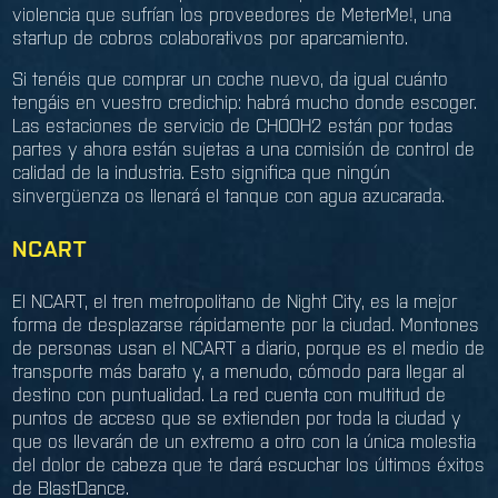
violencia que sufrían los proveedores de MeterMe!, una
startup de cobros colaborativos por aparcamiento.
Si tenéis que comprar un coche nuevo, da igual cuánto
tengáis en vuestro credichip: habrá mucho donde escoger.
Las estaciones de servicio de CHOOH2 están por todas
partes y ahora están sujetas a una comisión de control de
calidad de la industria. Esto significa que ningún
sinvergüenza os llenará el tanque con agua azucarada.
NCART
El NCART, el tren metropolitano de Night City, es la mejor
forma de desplazarse rápidamente por la ciudad. Montones
de personas usan el NCART a diario, porque es el medio de
transporte más barato y, a menudo, cómodo para llegar al
destino con puntualidad. La red cuenta con multitud de
puntos de acceso que se extienden por toda la ciudad y
que os llevarán de un extremo a otro con la única molestia
del dolor de cabeza que te dará escuchar los últimos éxitos
de BlastDance.