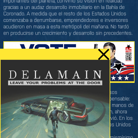
importantes del planeta, convirtió su visión en realidad
gracias a un audaz desarrollo inmobiliario en la Bahía de
Coronado. A medida que el resto de los Estados Unidos
comenzaba a derrumbarse, emprendedores e inversores
acudieron en masa a esta metrópoli del mañana. No tardó
en producirse un crecimiento y desarrollo sin precedentes.
Por desgracia, intereses opuestos y rivales celosos
lucharon por sabotear esta visión y ocurrió lo impensable:
Richard Night fue asesinado en su propia casa, a manos de
atacantes sin identificar. Sin embargo, su creación, ahora
bajo el nombre de «Night City» en su honor, pervivió. En los
años posteriores, se libró del yugo de los Estados Unidos
y sorteó con habilidad catástrofes inimaginables,
incluyendo una explosión nuclear que arrasó su mismísimo