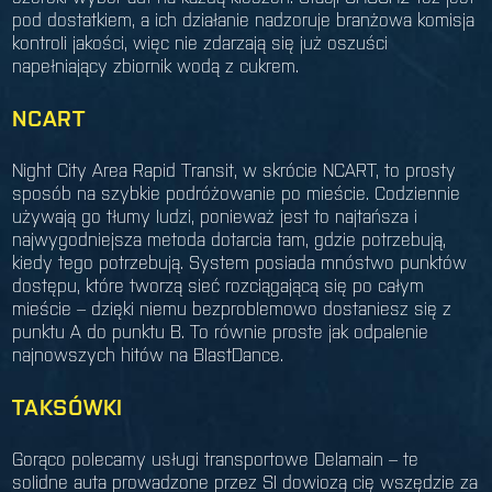
pod dostatkiem, a ich działanie nadzoruje branżowa komisja
kontroli jakości, więc nie zdarzają się już oszuści
napełniający zbiornik wodą z cukrem.
NCART
Night City Area Rapid Transit, w skrócie NCART, to prosty
sposób na szybkie podróżowanie po mieście. Codziennie
używają go tłumy ludzi, ponieważ jest to najtańsza i
najwygodniejsza metoda dotarcia tam, gdzie potrzebują,
kiedy tego potrzebują. System posiada mnóstwo punktów
dostępu, które tworzą sieć rozciągającą się po całym
mieście – dzięki niemu bezproblemowo dostaniesz się z
punktu A do punktu B. To równie proste jak odpalenie
najnowszych hitów na BlastDance.
TAKSÓWKI
Gorąco polecamy usługi transportowe Delamain – te
solidne auta prowadzone przez SI dowiozą cię wszędzie za