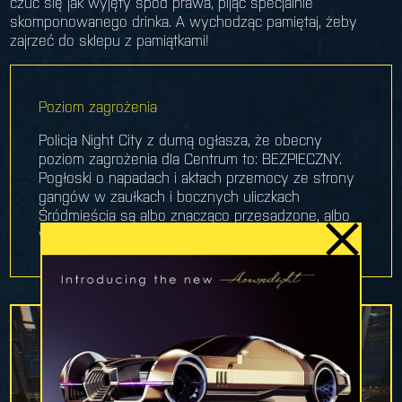
czuć się jak wyjęty spod prawa, pijąc specjalnie
skomponowanego drinka. A wychodząc pamiętaj, żeby
zajrzeć do sklepu z pamiątkami!
Poziom zagrożenia
Policja Night City z dumą ogłasza, że obecny
poziom zagrożenia dla Centrum to: BEZPIECZNY.
Pogłoski o napadach i aktach przemocy ze strony
gangów w zaułkach i bocznych uliczkach
Śródmieścia są albo znacząco przesadzone, albo
wyjątkowo nieaktualne.