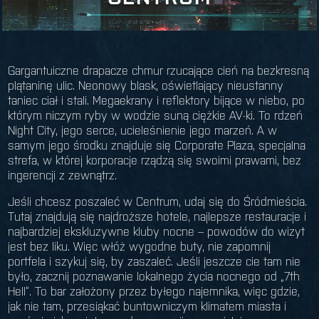
Gargantuiczne drapacze chmur rzucające cień na bezkresną
plątaninę ulic. Neonowy blask, oświetlający nieustanny
taniec ciał i stali. Megaekrany i reflektory bijące w niebo, po
którym niczym ryby w wodzie suną ciężkie AV-ki. To rdzeń
Night City, jego serce, ucieleśnienie jego marzeń. A w
samym jego środku znajduje się Corporate Plaza, specjalna
strefa, w której korporacje rządzą się swoimi prawami, bez
ingerencji z zewnątrz.
Jeśli chcesz poszaleć w Centrum, udaj się do Śródmieścia.
Tutaj znajdują się najdroższe hotele, najlepsze restauracje i
najbardziej ekskluzywne kluby nocne – powodów do wizyt
jest bez liku. Więc włóż wygodne buty, nie zapomnij
portfela i szykuj się, by zaszaleć. Jeśli jeszcze cie tam nie
było, zacznij poznawanie lokalnego życia nocnego od „7th
Hell”. To bar założony przez byłego najemnika, więc gdzie,
jak nie tam, przesiąkać buntowniczym klimatem miasta i