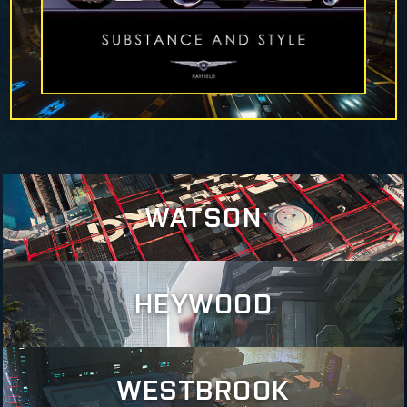
WATSON
HEYWOOD
Gdy w 2023 w centrum Night City doszło do katastrofy
nuklearnej, pobliskie miasteczko Watson stało się ostoją, w
której sponiewierana, lecz niezłomna populacja miasta
znalazła schronienie. Mimo, że do lat 50. XXI wieku Watson
WESTBROOK
przestało być rdzeniem aglomeracji i wróciło do roli
Choć rzadko występuje w braindansie czy holoreklamach,
peryferii, stary amerykański sen znalazł w jego upadku