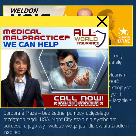
Niestety, stare elity i zazdrośni rywale za wszelką cenę
chcieli zniszczyć marzenie Nighta, aż w końcu stała się
rzecz nie do pomyślenia: Richard Night został
zamordowany przez nieznanych sprawców we własnym
domu. Mimo to, jego dzieło – przechrzczone na cześć
swego założyciela na „Night City” – przetrwało. W kolejnych
latach zrzuciło jarzmo władzy Stanów Zjednoczonych i
poradziło sobie z niewyobrażalnymi katastrofami – łącznie z
nuklearną eksplozją, która zniszczyła serce miasta,
Corporate Plaza – bez żadnej pomocy ociężałego i
rozdętego rządu USA. Night City stało się symbolem
sukcesu, a jego wytrwałość wciąż jest dla świata źródłem
inspiracji.