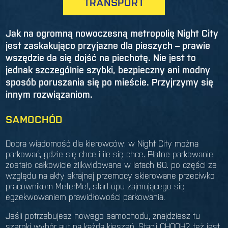
TRANSPORT
Jak na ogromną nowoczesną metropolię Night City
jest zaskakująco przyjazne dla pieszych – prawie
wszędzie da się dojść na piechotę. Nie jest to
jednak szczególnie szybki, bezpieczny ani modny
sposób poruszania się po mieście. Przyjrzymy się
innym rozwiązaniom.
SAMOCHÓD
Dobra wiadomość dla kierowców: w Night City można
parkować, gdzie się chce i ile się chce. Płatne parkowanie
zostało całkowicie zlikwidowane w latach 60. po części ze
względu na akty skrajnej przemocy skierowane przeciwko
pracownikom MeterMe!, start-upu zajmującego się
egzekwowaniem prawidłowości parkowania.
Jeśli potrzebujesz nowego samochodu, znajdziesz tu
szeroki wybór aut na każdą kieszeń. Stacji CHOOH2 też jest