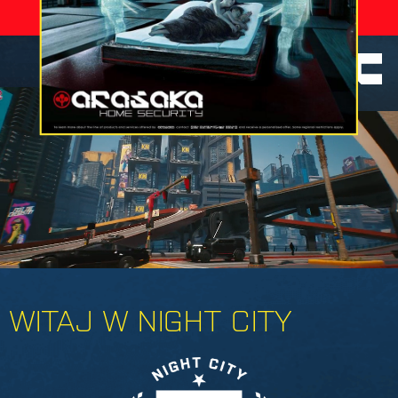
0003
DZISIEJSZA LICZBA
ZABITYCH
ZGONÓW:
OFICJALNA STRONA INTERNETOWA
NIGHT CITY – MIASTA MARZEŃ
WITAJ W NIGHT CITY