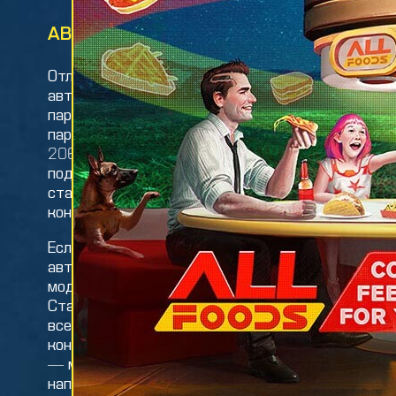
АВТОМОБИЛИ
МОС
Отличная новость для
МОСТ
автовладельцев: вы можете
общес
парковаться где угодно. От платных
транс
парковок власти отказались ещё в
спосо
2060-х, отчасти из-за нападений на
МОСТ
подрядчиков, работавших со
ежедн
стартапом «Как часы», который
сравн
контролировал оплату парковок.
станц
каждо
Если вы хотите приобрести
те, у
автомобиль, в салонах найдутся
смогу
модели на любой вкус и кошелёк.
ни на
Станции CHOOH2 расположены по
всему городу, а качество их услуг
контролирует отраслевая комиссия
— мошенники больше не смогут
наполнить ваш бак сладкой водой.