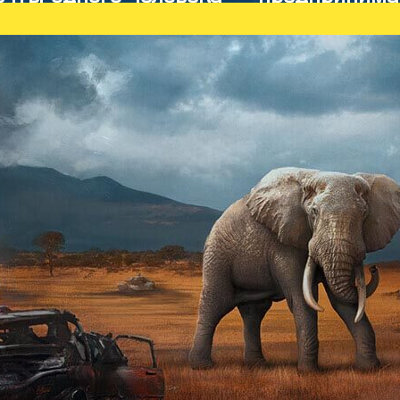
умал построить город будущего, своб
ый бессмысленными запретами.
й трёх крупнейших мировых
ПРЕДИСЛОВ
 строить свой идеальный город в
МЭРА
а Соединённые Штаты Америки
едприниматели и инвесторы
Когда я впервы
 будущего, который развивался
городской совет
изнашивал по п
неделю. Я обход
ое лобби и завистники Найта
мегабашню за м
ать его планы. Это противостояние
увидел и ещё б
изионер был убит неизвестными в
итоге решил, чт
. Однако его творение продолжило
пять пальцев.
менем — в честь погибшего
Когда мне показ
еновали в Найт-Сити Город
ясно, как сильн
иями чудовищных катастроф, в том
каждой странице
на площади Корпораций, причём
знал. Мне даже
трусливого национального