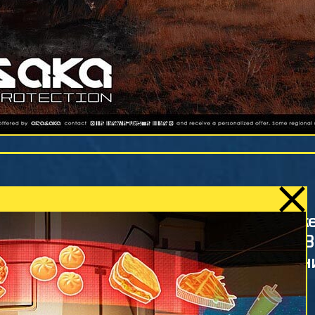
сюрприз вам, ж
ть Найт-Сити, успешного и
славного город
 продолжает вдохновлять мир и по
часть его тайн
самим.
менных мегаполисов, Найт-Сити друж
ешком практически в любое место. В
пасный и стильный способ передвиже