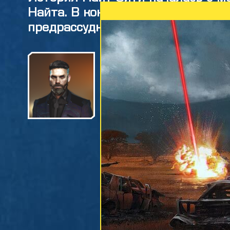
Найта. В конце XX века Найт зад
предрассудков и не ограниченн
Заручившись поддержко
корпораций, Найт начал
заливе Коронадо. Когд
начали распадаться, пр
потянулись в мегаполис
небывалыми темпами.
Влиятельное антирыночн
делали всё, чтобы сорв
закончилось тем, что в
своём собственном доме
жить, уже под новым и
создателя город переим
справился с последств
числе ядерного взрыва 
сделал это без помощи 