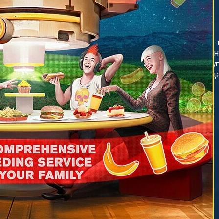
Т
ТАКСИ
 (Макросистема
Мы рекомендуем 
твенного скоростного
службу «Деламейн
порта) — пожалуй, лучший
автомобили под у
б перемещения по городу.
доставят вас куда
 перевозит тысячи людей
разумную плату.
евно: во-первых, проезд стоит
ительно недорого, а во-вторых,
ии макросистемы есть почти в
м уголке Найт-Сити, поэтому
 кого нет денег на такси, всегда
т доехать до дома, где бы он
ходился.