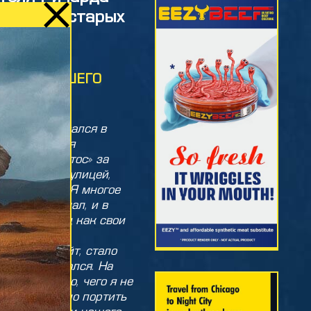
одный от старых
ИЕ ОТ НАШЕГО
е баллотировался в
 Найт-Сити, я
аре «Бандиттос» за
ил улицу за улицей,
егабашней. Я многое
ольше услышал, и в
о знаю город как свои
али этот сайт, стало
о я заблуждался. На
 было что-то, чего я не
 стало стыдно портить