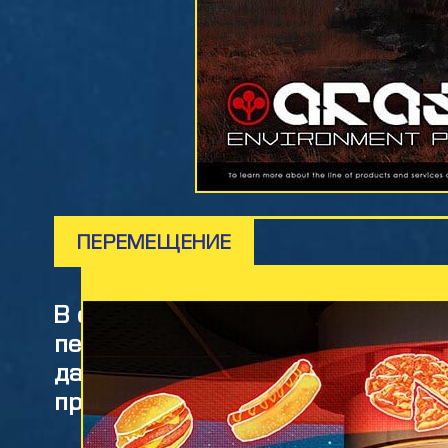
правительства. Стойкос
процветающего города,
сей день.
ПЕРЕМЕЩЕНИЕ
В отличие от большинства совре
пешеходам — вы можете дойти п
далеко не самый быстрый, безо
предлагаем альтернативы.